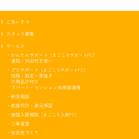
ごあいさつ
スタッフ募集
サービス
・かんたんサポート
（まごころサポートFC）
通院・外出付き添い
・プロサポート
（まごころサポートFC）
伐採・剪定・草抜き
不用品片付け
アパート・マンション共用部清掃
・終活相談
・家族代行・身元保証
・施設入居相談
（まごころ入居FC）
・三幸食堂
・自分史づくり