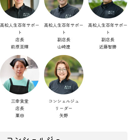
高松人生百年サポー
高松人生百年サポー
高松人生百年サポー
ト
ト
ト
店長
副店長
副店長
前原亘輝
山崎遼
近藤智勝
三幸食堂
コンシェルジュ
店長
リーダー
栗田
矢野
コンシェルジュ