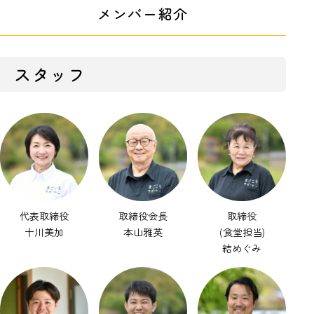
メンバー紹介
スタッフ
代表取締役
取締役会長
取締役
十川美加
本山雅英
(食堂担当)
結めぐみ