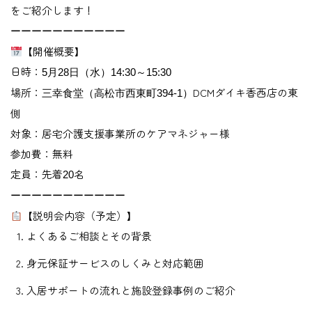
をご紹介します！
ーーーーーーーーーーー
【開催概要】
日時
：
5月28日（水）14:30～15:30
場所
：
DCMダイキ香西店の東
三幸食堂（高松市西東町394-1）
側
対象
：居宅介護支援事業所のケアマネジャー様
参加費
：無料
定員
：先着
名
20
ーーーーーーーーーーー
【説明会内容（予定）】
よくあるご相談とその背景
身元保証サービスのしくみと対応範囲
入居サポートの流れと施設登録事例のご紹介