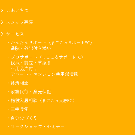
ごあいさつ
スタッフ募集
サービス
・かんたんサポート
（まごころサポートFC）
通院・外出付き添い
・プロサポート
（まごころサポートFC）
伐採・剪定・草抜き
不用品片付け
アパート・マンション共用部清掃
・終活相談
・家族代行・身元保証
・施設入居相談
（まごころ入居FC）
・三幸食堂
・自分史づくり
・ワークショップ・セミナー