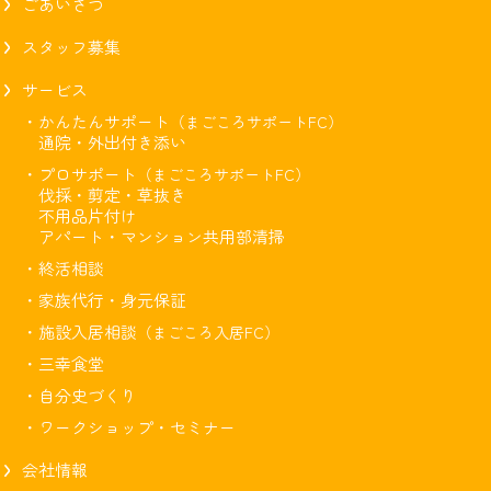
ごあいさつ
スタッフ募集
サービス
・かんたんサポート
（まごころサポートFC）
通院・外出付き添い
・プロサポート
（まごころサポートFC）
伐採・剪定・草抜き
不用品片付け
アパート・マンション共用部清掃
・終活相談
・家族代行・身元保証
・施設入居相談
（まごころ入居FC）
・三幸食堂
・自分史づくり
・ワークショップ・セミナー
会社情報