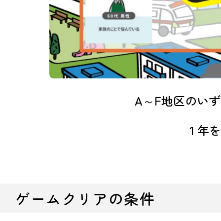
A～F地区のい
１年を
ゲームクリアの条件