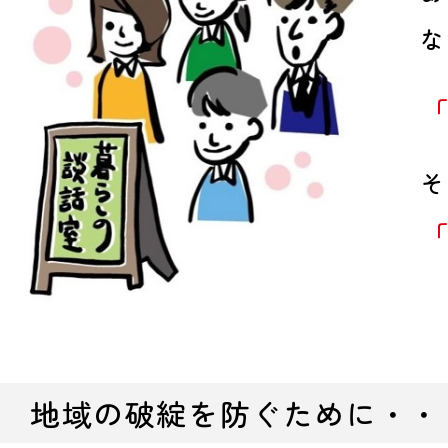
な
「
そ
「
地域の破綻を防ぐために・・