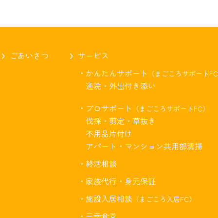
ごあいさつ
サービス
・かんたんサポート
（まごころサポートF
通院・外出付き添い
・プロサポート
（まごころサポートFC）
伐採・剪定・草抜き
不用品片付け
アパート・マンション共用部清掃
・終活相談
・家族代行・身元保証
・施設入居相談
（まごころ入居FC）
・三幸食堂