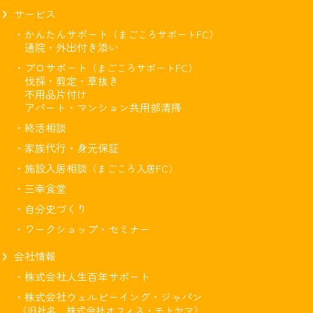
サービス
・かんたんサポート
（まごころサポートFC）
通院・外出付き添い
・プロサポート
（まごころサポートFC）
伐採・剪定・草抜き
不用品片付け
アパート・マンション共用部清掃
・終活相談
・家族代行・身元保証
・施設入居相談
（まごころ入居FC）
・三幸食堂
・自分史づくり
・ワークショップ・セミナー
会社情報
・株式会社人生百年サポート
・株式会社ウェルビーイング・ジャパン
（旧社名 株式会社オフィス・モトヤマ）