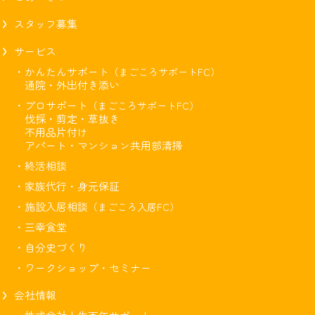
スタッフ募集
サービス
・かんたんサポート
（まごころサポートFC）
通院・外出付き添い
・プロサポート
（まごころサポートFC）
伐採・剪定・草抜き
不用品片付け
アパート・マンション共用部清掃
・終活相談
・家族代行・身元保証
・施設入居相談
（まごころ入居FC）
・三幸食堂
・自分史づくり
・ワークショップ・セミナー
会社情報